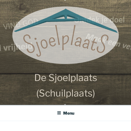
Ga
SJOELPLAATS
naar
de
inhoud
De Sjoelplaats
(Schuilplaats)
Menu