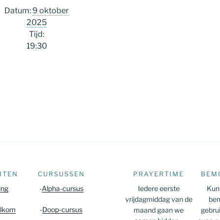
Datum:
9 oktober
2025
Tijd:
19:30
ITEN
CURSUSSEN
PRAYERTIME
BEM
ing
-
Alpha-cursus
Iedere eerste
Kun 
vrijdagmiddag van de
bem
lkom
-
Doop-cursus
maand gaan we
gebru