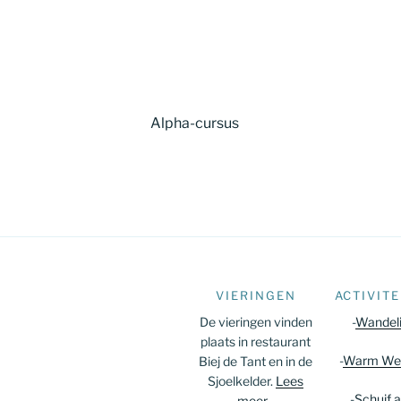
Alpha-cursus
VIERINGEN
ACTIVITE
De vieringen vinden
-
Wandel
plaats in restaurant
-
Warm We
Biej de Tant en in de
Sjoelkelder.
Lees
-
Schuif a
meer...