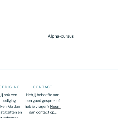
Alpha-cursus
OEDIGING
CONTACT
jij ook een
Heb jij behoefte aan
oediging
een goed gesprek of
iken. Ga dan
heb je vragen?
Neem
stig zitten en
dan contact op...
t volgende...