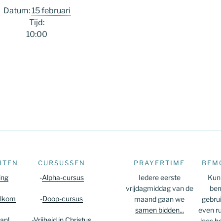
Datum:
15 februari
Tijd:
10:00
ITEN
CURSUSSEN
PRAYERTIME
BEM
ing
-
Alpha-cursus
Iedere eerste
Kun 
vrijdagmiddag van de
bem
lkom
-
Doop-cursus
maand gaan we
gebru
samen bidden...
even ru
an!
-
Vrijheid in Christus
lees
he