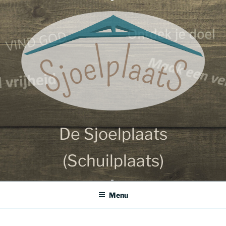
Ga
SJOELPLAATS
naar
de
inhoud
De Sjoelplaats
(Schuilplaats)
Menu