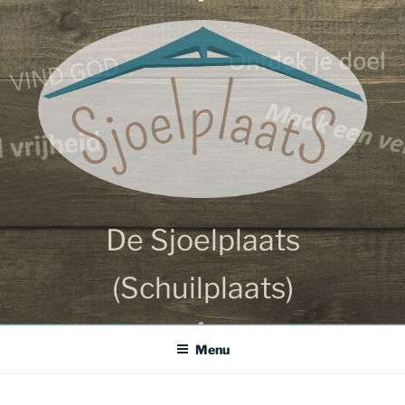
Ga
SJOELPLAATS
naar
de
inhoud
De Sjoelplaats
(Schuilplaats)
Menu